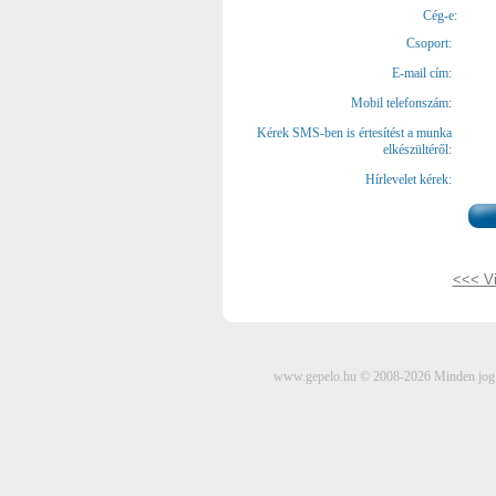
Cég-e:
Csoport:
E-mail cím:
Mobil telefonszám:
Kérek SMS-ben is értesítést a munka
elkészültéről:
Hírlevelet kérek:
<<< Vi
www.gepelo.hu © 2008-2026 Minden jog fe