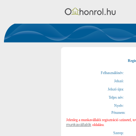
Regi
Felhasználónév:
Jelszó:
Jelszó újra:
Teljes név:
Nyelv:
Pénznem:
Jelenleg a munkavállalói regisztráció szünetel, t
munkavállalók
oldalára.
Szerep: